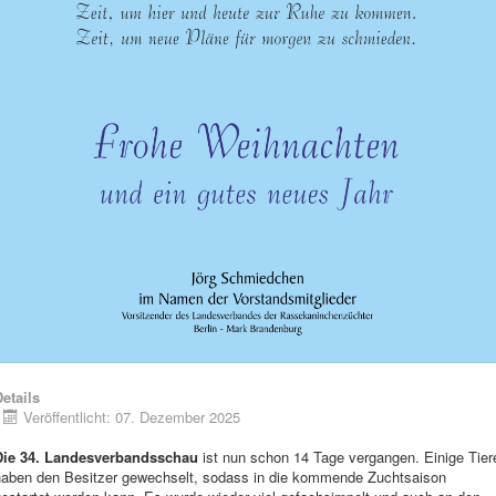
etails
Veröffentlicht: 07. Dezember 2025
Die 34. Landesverbandsschau
ist nun schon 14 Tage vergangen. Einige Tier
haben den Besitzer gewechselt, sodass in die kommende Zuchtsaison