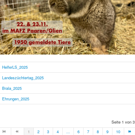
HelferLS_2025
Landeszüchtertag_2025
Brala_2025
Ehrungen_2025
Seite 1 von 3
1
2
3
4
...
6
7
8
9
10