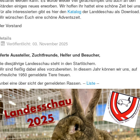
gestartet werden kann. Es wurde wieder viel gefachsimpelt und auch an den
tänden einiges neues erworben. Wir hoffen ihr hattet eine schöne Zeit bei uns
ür alle interessierten gibt es hier den
Katalog
der Landdeschau als Download.
Wir wünschen Euch eine schöne Adventszeit.
Der Vorstand
etails
Veröffentlicht: 03. November 2025
Werte Aussteller, Zuchtfreunde, Helfer und Besucher,
ie diesjährige Landesschau steht in den Startlöchern.
ir sind fleißig dabei alles vorzubereiten. In diesem Jahr können wir uns, auf
rfreuliche 1950 gemeldete Tiere freuen.
Anbei eine über sicht der gemeldeten Rassen. --
Liste
--