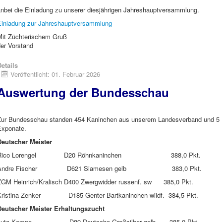
anbei die Einladung zu unserer diesjährigen Jahreshauptversammlung.
Einladung zur Jahreshauptversammlung
Mit Züchterischem Gruß
der Vorstand
etails
Veröffentlicht: 01. Februar 2026
Auswertung der Bundesschau
Zur Bundesschau standen 454 Kaninchen aus unserem Landesverband und 5
Exponate.
Deutscher Meister
Rico Lorengel D20 Röhnkaninchen 388,0 Pkt.
Andre Fischer D621 Siamesen gelb 383,0 Pkt.
ZGM Heinrich/Kralisch D400 Zwergwidder russenf. sw 385,0 Pkt.
Kristina Zenker D185 Genter Bartkaninchen wildf. 384,5 Pkt.
Deutscher Meister Erhaltungszucht
Lutz Kempe D89 Deutsche Großsilber gelb 385,0 Pkt.