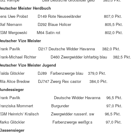
Deutscher Meister Herdbuch
Jens Uwe Probst D149 Rote Neuseeländer 807,0 Pkt.
Olaf Niemann D292 Blaue Holicer 805,5 Pkt.
ZGM Wergowski M64 Satin rot 802,0 Pkt.
Deutscher Vize Meister
Frank Pavlik D217 Deutsche Widder Havanna 382,0 Pkt.
Frank-Michael Richter D460 Zwergwidder lohfarbig blau 382,5 Pkt.
Deutscher Vize Meister Jugend
Tialda Glöckler DJ89 Farbenzwerge blau 379,0 Pkt.
Mila Alice Bredow DJ747 Zwerg Rex castor 384,0 Pkt.
Bundessieger
Frank Pavlik Deutsche Widder Havanna 96,5 Pkt.
Franziska Mommert Burgunder 97,0 Pkt.
ZGM Heinrich/ Kralisch Zwergwidder russenf. sw 96,5 Pkt.
Marko Glöckler Farbenzwerge weißgr.s 97,0 Pkt.
Klassensieger